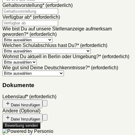
Gehaltsvorstellung
*
(erforderlich)
Verfügbar ab
*
(erforderlich)
Wie bist Du auf unsere Stellenanzeige aufmerksam
geworden?
*
(erforderlich)
Welchen Schulabschluss hast Du?
*
(erforderlich)
Wohnst Du aktuell in Berlin oder Umgebung?
*
(erforderlich)
Wie gut sind Deine Deutschkenntnisse?
*
(erforderlich)
Dokumente
Lebenslauf
*
(erforderlich)
Datei hinzufügen
Andere
(
Optional
)
Datei hinzufügen
Bewerbung senden