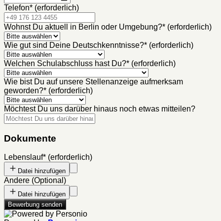
Telefon
*
(erforderlich)
Wohnst Du aktuell in Berlin oder Umgebung?
*
(erforderlich)
Wie gut sind Deine Deutschkenntnisse?
*
(erforderlich)
Welchen Schulabschluss hast Du?
*
(erforderlich)
Wie bist Du auf unsere Stellenanzeige aufmerksam
geworden?
*
(erforderlich)
Möchtest Du uns darüber hinaus noch etwas mitteilen?
Dokumente
Lebenslauf
*
(erforderlich)
Datei hinzufügen
Andere
(
Optional
)
Datei hinzufügen
Bewerbung senden